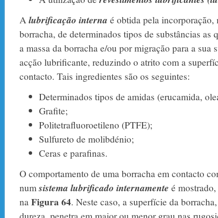
A
lubrificação interna
é obtida pela incorporação,
borracha, de determinados tipos de substâncias as 
a massa da borracha e/ou por migração para a sua 
acção lubrificante, reduzindo o atrito com a superfí
contacto. Tais ingredientes são os seguintes:
Determinados tipos de amidas (erucamida, olea
Grafite;
Politetrafluoroetileno (PTFE);
Sulfureto de molibdénio;
Ceras e parafinas.
O comportamento de uma borracha em contacto com
num
sistema lubrificado
internamente
é mostrado,
Figura 64
na
. Neste caso, a superfície da borrach
dureza, penetra em maior ou menor grau nas rugosi