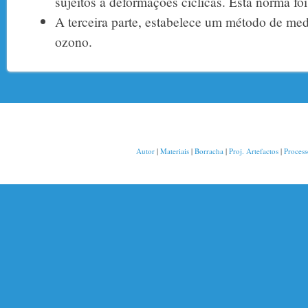
sujeitos a deformações cíclicas. Esta norma foi
A terceira parte, estabelece um método de med
ozono.
Autor
|
Materiais
|
Borracha
|
Proj. Artefactos
|
Proces