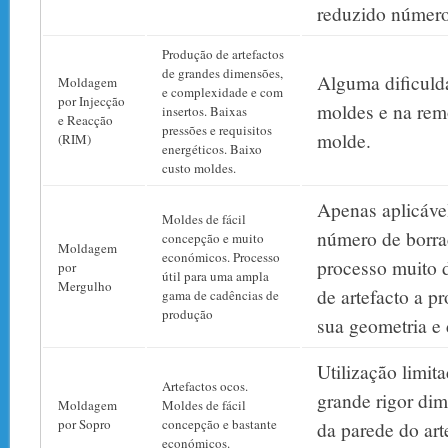
reduzido número
Produção de artefactos
de grandes dimensões,
Alguma dificuld
Moldagem
e complexidade e com
por Injecção
moldes e na rem
insertos. Baixas
e Reacção
pressões e requisitos
molde.
(RIM)
energéticos. Baixo
custo moldes.
Apenas aplicáve
Moldes de fácil
número de borra
concepção e muito
Moldagem
económicos. Processo
processo muito 
por
útil para uma ampla
Mergulho
de artefacto a p
gama de cadências de
produção
sua geometria e
Utilização limit
Artefactos ocos.
grande rigor dim
Moldagem
Moldes de fácil
por Sopro
concepção e bastante
da parede do art
económicos.