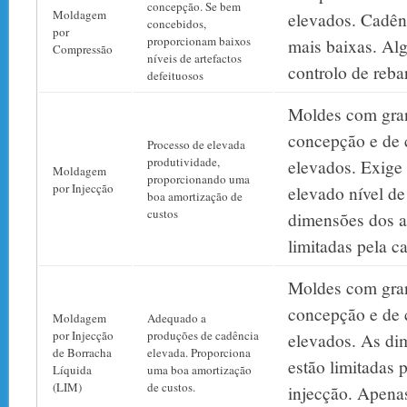
concepção. Se bem
Moldagem
elevados. Cadên
concebidos,
por
proporcionam baixos
mais baixas. Al
Compressão
níveis de artefactos
controlo de reba
defeituosos
Moldes com gran
concepção e de 
Processo de elevada
produtividade,
elevados. Exig
Moldagem
proporcionando uma
por Injecção
elevado nível de
boa amortização de
custos
dimensões dos ar
limitadas pela c
Moldes com gran
concepção e de 
Moldagem
Adequado a
por Injecção
produções de cadência
elevados. As di
de Borracha
elevada. Proporciona
estão limitadas 
Líquida
uma boa amortização
(LIM)
de custos.
injecção. Apena