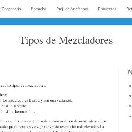
e Engenharia
Borracha
Proj. de Artefactos
Processos
Ref
Tipos de Mezcladores
N
 cuatro tipos de mezcladores:
dros;
es los mezcladores Banbury son una variante);
husillo sencillo;
n husillos hermanados.
 de mezcla se hacen con los dos primeros tipos de mezcladores. Los
randes producciones y exigen inversiones mucho más elevadas. La