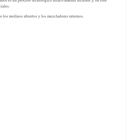
dos es un proceso tecnológico relativamente reciente y, en este
iales.
lo los molinos abiertos y los mezcladores internos.