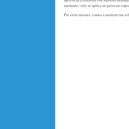
mezcla en extrusoras con husillos hermana
momento, solo se aplica en procesos espec
Por estas razones, vamos a analizar tan so