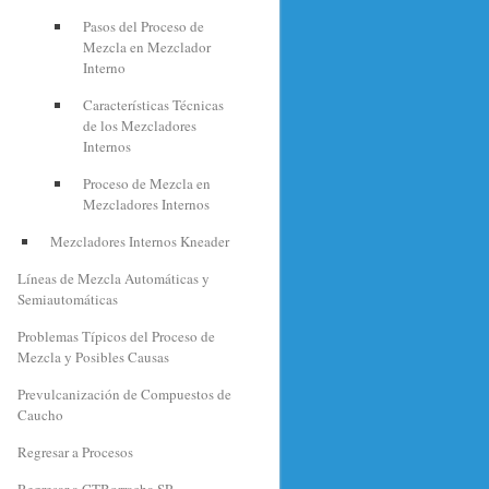
Pasos del Proceso de
Mezcla en Mezclador
Interno
Características Técnicas
de los Mezcladores
Internos
Proceso de Mezcla en
Mezcladores Internos
Mezcladores Internos Kneader
Líneas de Mezcla Automáticas y
Semiautomáticas
Problemas Típicos del Proceso de
Mezcla y Posibles Causas
Prevulcanización de Compuestos de
Caucho
Regresar a Procesos