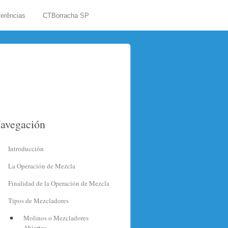
erências
CTBorracha SP
avegación
Introducción
La Operación de Mezcla
Finalidad de la Operación de Mezcla
Tipos de Mezcladores
Molinos o Mezcladores
Abiertos