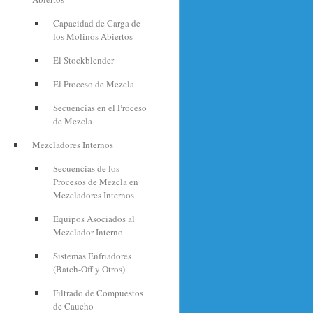
Capacidad de Carga de
los Molinos Abiertos
El Stockblender
El Proceso de Mezcla
Secuencias en el Proceso
de Mezcla
Mezcladores Internos
Secuencias de los
Procesos de Mezcla en
Mezcladores Internos
Equipos Asociados al
Mezclador Interno
Sistemas Enfriadores
(Batch-Off y Otros)
Filtrado de Compuestos
de Caucho